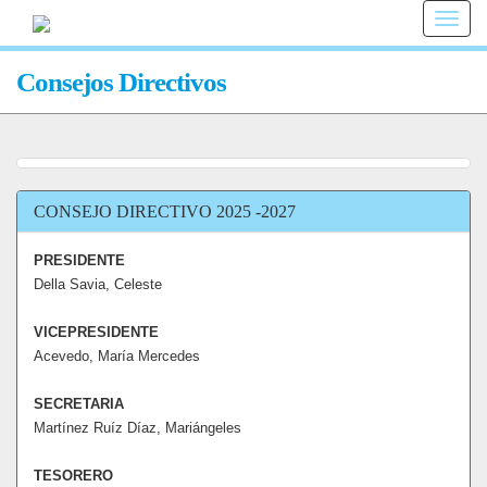
Toggle
naviga
Consejos Directivos
CONSEJO DIRECTIVO 2025 -2027
PRESIDENTE
Della Savia, Celeste
VICEPRESIDENTE
Acevedo, María Mercedes
SECRETARIA
Martínez Ruíz Díaz, Mariángeles
TESORERO